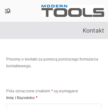
fi
r
t
m
Kontakt
a
M
o
d
Prosimy o kontakt za pomocą poniższego formularza
e
kontaktowego.
r
n
T
o
Pola oznaczone znakiem
*
są wymagane
o
Imię i Nazwisko
*
ls