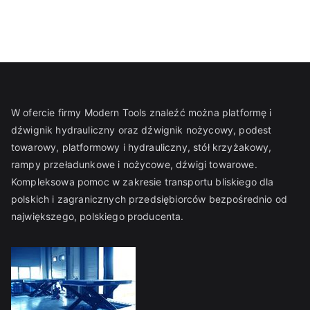
r
a
z
s
p
e
W ofercie firmy Modern Tools znaleźć można platformę i
cj
dźwignik hydrauliczny oraz dźwignik nożycowy, podest
al
towarowy, platformowy i hydrauliczny, stół krzyżakowy,
is
rampy przeładunkowe i nożycowe, dźwigi towarowe.
t
Kompleksowa pomoc w zakresie transportu bliskiego dla
y
polskich i zagranicznych przedsiębiorców bezpośrednio od
c
największego, polskiego producenta.
z
n
e
g