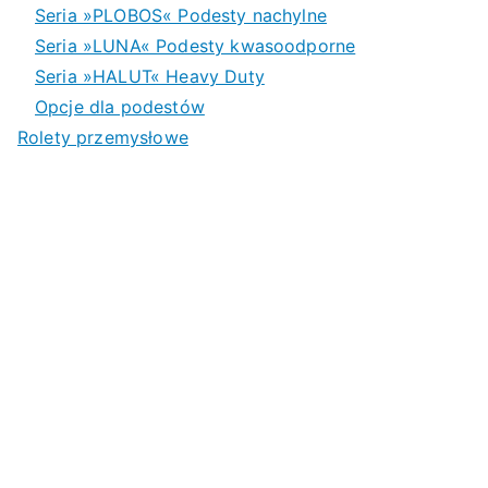
z
Seria »PLOBOS« Podesty nachylne
n
Seria »LUNA« Podesty kwasoodporne
y
Seria »HALUT« Heavy Duty
c
Opcje dla podestów
h,
Rolety przemysłowe
n
o
ż
y
c
o
w
y
c
h
o