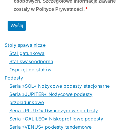
o
osobowych. Szczegółowe informacje zawarte
d
zostały w Polityce Prywatności.
*
n
o
t
ś
ni
Stoły spawalnicze
k
Stal gatunkowa
ó
Stal kwasoodporna
w
Osprzęt do stołów
h
Podesty
y
Seria »SOL« Nożycowe podesty stacjonarne
d
Seria »JUPITER« Nożycowe podesty
r
przeładunkowe
a
Seria »PLUTO« Dwunożycowe podesty
ul
Seria »GALILEO« Niskoprofilowe podesty
ic
Seria »VENUS« podesty tandemowe