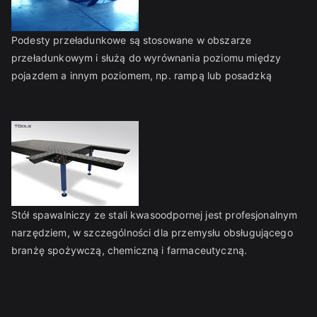
o
w
Podesty przeładunkowe są stosowane w obszarze
y
przeładunkowym i służą do wyrównania poziomu między
p
pojazdem a innym poziomem, np. rampą lub posadzką
o
s
a
ż
e
ni
a
Stół spawalniczy ze stali kwasoodpornej jest profesjonalnym
d
narzędziem, w szczególności dla przemysłu obsługującego
la
branżę spożywczą, chemiczną i farmaceutyczną.
p
r
z