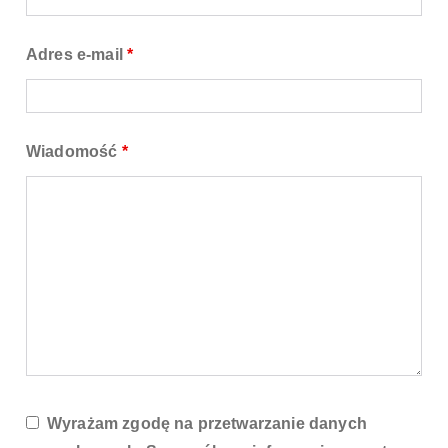
je
s
Adres e-mail
*
t
d
y
s
Wiadomość
*
tr
y
b
u
t
o
r
e
m
p
Wyrażam zgodę na przetwarzanie danych